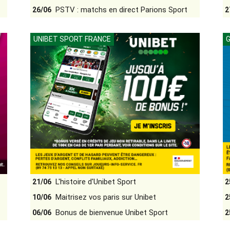
PSTV : matchs en direct Parions Sport
26/06
2
UNIBET SPORT FRANCE
L'histoire d'Unibet Sport
21/06
2
Maitrisez vos paris sur Unibet
10/06
2
Bonus de bienvenue Unibet Sport
06/06
2