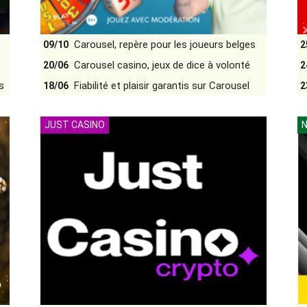
Carousel, repère pour les joueurs belges
09/10
2
Carousel casino, jeux de dice à volonté
20/06
2
s
Fiabilité et plaisir garantis sur Carousel
18/06
2
JUST CASINO