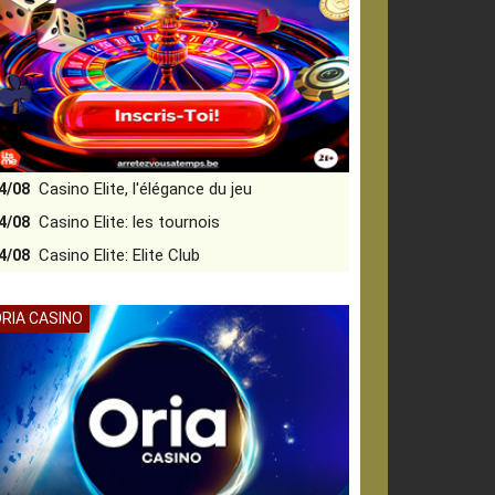
Casino Elite, l'élégance du jeu
4/08
Casino Elite: les tournois
4/08
Casino Elite: Elite Club
4/08
RIA CASINO