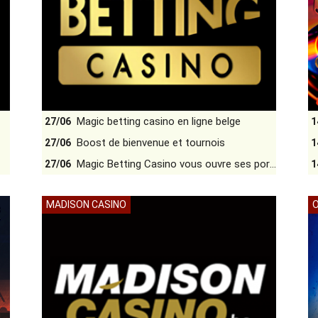
Magic betting casino en ligne belge
27/06
1
Boost de bienvenue et tournois
27/06
1
Magic Betting Casino vous ouvre ses portes
27/06
1
MADISON CASINO
O