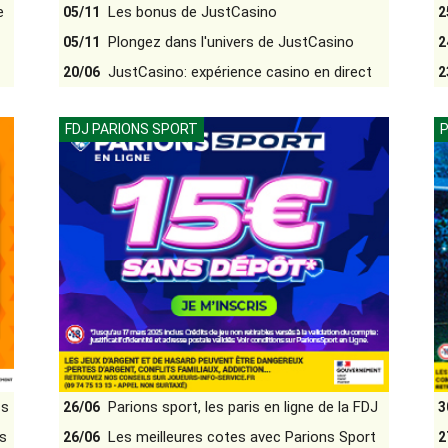
e
Les bonus de JustCasino
05/11
2
Plongez dans l'univers de JustCasino
05/11
2
JustCasino: expérience casino en direct
20/06
2
FDJ PARIONS SPORT
fs
Parions sport, les paris en ligne de la FDJ
26/06
3
is
Les meilleures cotes avec Parions Sport
26/06
2