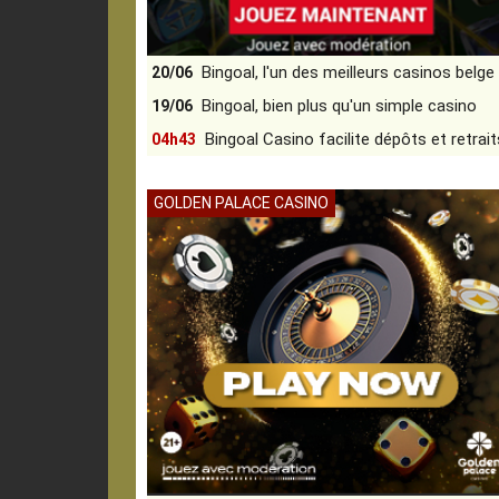
Bingoal, l'un des meilleurs casinos belge
20/06
Bingoal, bien plus qu'un simple casino
19/06
Bingoal Casino facilite dépôts et retrait
04h43
GOLDEN PALACE CASINO