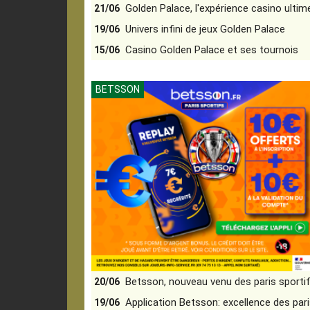
Golden Palace, l'expérience casino ultim
21/06
Univers infini de jeux Golden Palace
19/06
Casino Golden Palace et ses tournois
15/06
BETSSON
Betsson, nouveau venu des paris sporti
20/06
Application Betsson: excellence des par
19/06