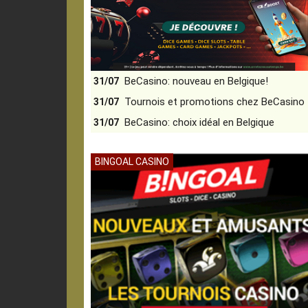
BeCasino: nouveau en Belgique!
31/07
Tournois et promotions chez BeCasino
31/07
BeCasino: choix idéal en Belgique
31/07
BINGOAL CASINO