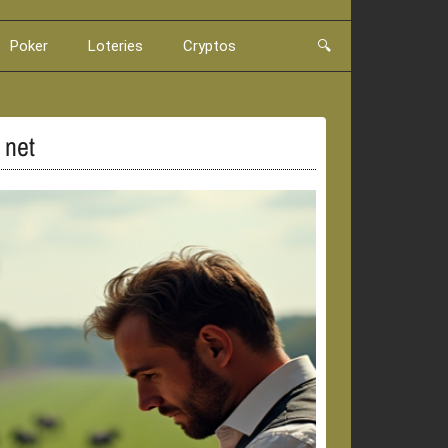
Poker
Loteries
Cryptos
🔍
 net