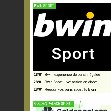
BWIN SPORT
Bwin, expérience de paris inégalée
28/01
Bwin Sport Live: action en direct
28/01
Réussir vos paris sportifs Bwin
28/01
GOLDEN PALACE SPORT