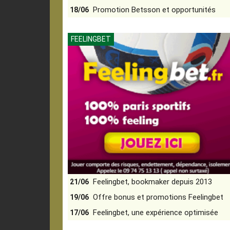
Promotion Betsson et opportunités
18/06
FEELINGBET
Feelingbet, bookmaker depuis 2013
21/06
Offre bonus et promotions Feelingbet
19/06
Feelingbet, une expérience optimisée
17/06