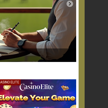
Comment les rés
ASINO ELITE