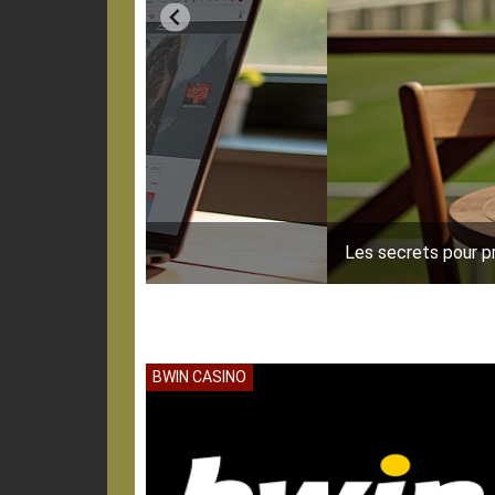
Les secrets pour prédire les vainqueurs d
BWIN CASINO