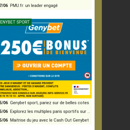
PMU.fr: un leader engagé
7/06
GENYBET SPORT
Genybet sport, pariez sur de belles cotes
5/06
Explorez les multiples paris sportifs sur Genybet
5/06
Maitrise du jeu avec le Cash Out Genybet
5/06