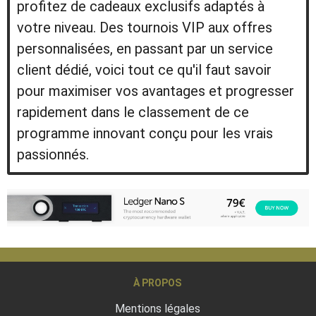
profitez de cadeaux exclusifs adaptés à
votre niveau. Des tournois VIP aux offres
personnalisées, en passant par un service
client dédié, voici tout ce qu'il faut savoir
pour maximiser vos avantages et progresser
rapidement dans le classement de ce
programme innovant conçu pour les vrais
passionnés.
À PROPOS
Mentions légales