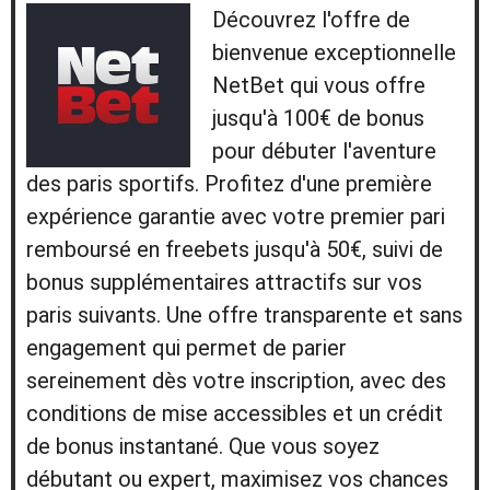
Découvrez l'offre de
bienvenue exceptionnelle
NetBet qui vous offre
jusqu'à 100€ de bonus
pour débuter l'aventure
des paris sportifs. Profitez d'une première
expérience garantie avec votre premier pari
remboursé en freebets jusqu'à 50€, suivi de
bonus supplémentaires attractifs sur vos
paris suivants. Une offre transparente et sans
engagement qui permet de parier
sereinement dès votre inscription, avec des
conditions de mise accessibles et un crédit
de bonus instantané. Que vous soyez
débutant ou expert, maximisez vos chances