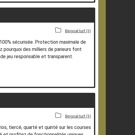
Bingoal turf
(3)
es 100% sécurisée. Protection maximale de
 pourquoi des milliers de parieurs font
 de jeu responsable et transparent.
Bingoal turf
(3)
ios, tiercé, quarté et quinté sur les courses
é et profitez de fonctionnalités uniques