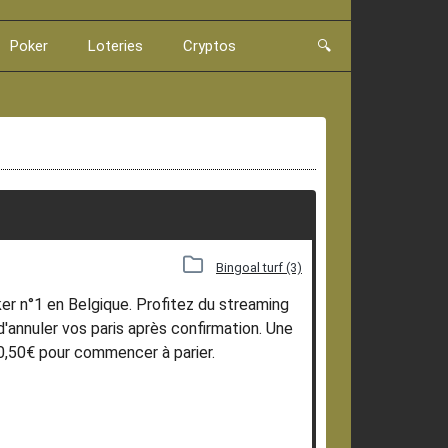
Poker
Loteries
Cryptos
🔍
Bingoal turf
(3)
ker n°1 en Belgique. Profitez du streaming
'annuler vos paris après confirmation. Une
0,50€ pour commencer à parier.