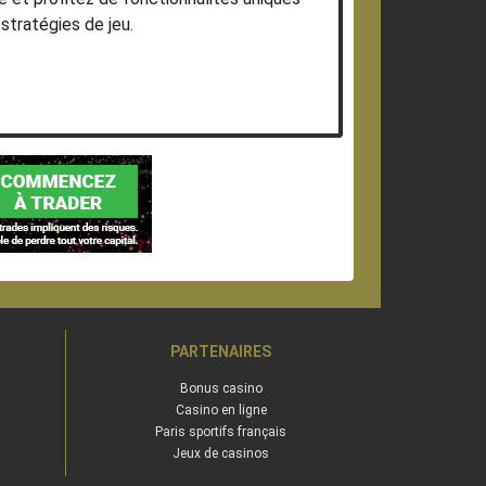
stratégies de jeu.
PARTENAIRES
Bonus casino
Casino en ligne
Paris sportifs français
Jeux de casinos