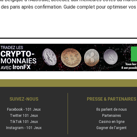
des paris après confirmation. Guide complet pour optimiser vos 
SUIVEZ-NOUS
PRESSE & PARTENAIRES
Facebook - 101 Jeux
Ils parlent de nous
Twitter 101 Jeux
Partenaires
TikTok 101 Jeux
Casino en ligne
Instagram - 101 Jeux
Gagner de l'argent