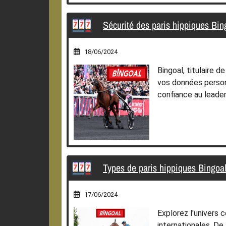
Sécurité des paris hippiques Bin
18/06/2024
Bingoal, titulaire 
vos données personn
confiance au leader
Types de paris hippiques Bingoa
17/06/2024
Explorez l'univers c
internationales. De