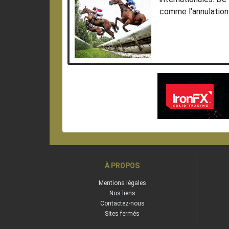
comme l'annulation 
À PROPOS
Mentions légales
Nos liens
Contactez-nous
Sites fermés