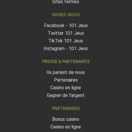
Sites fermés
SUIVEZ-NOUS
Facebook - 101 Jeux
Twitter 101 Jeux
TikTok 101 Jeux
Instagram - 101 Jeux
PRESSE & PARTENAIRES
Ils parlent de nous
Partenaires
Casino en ligne
Gagner de l'argent
PARTENAIRES
Bonus casino
Casino en ligne