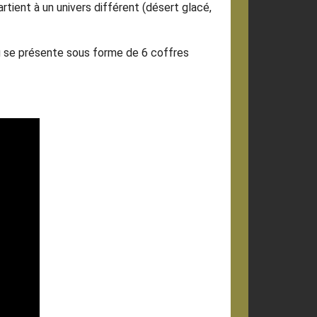
ient à un univers différent (désert glacé,
eu se présente sous forme de 6 coffres