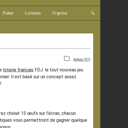
Poker
Loteries
Cryptos
🔍
Actus
(31)
de
loterie français
FDJ: le tout nouveau jeu
ernier. Il est basé sur un concept assez
!
z choisir 15 œufs sur l'écran, chacun
ntiques vous permettront de gagner quelque
bonus.