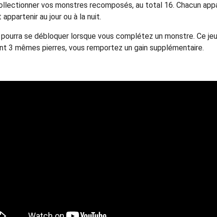
lectionner vos monstres recomposés, au total 16. Chacun appart
appartenir au jour ou à la nuit.
ui pourra se débloquer lorsque vous complétez un monstre. Ce j
ant 3 mêmes pierres, vous remportez un gain supplémentaire.