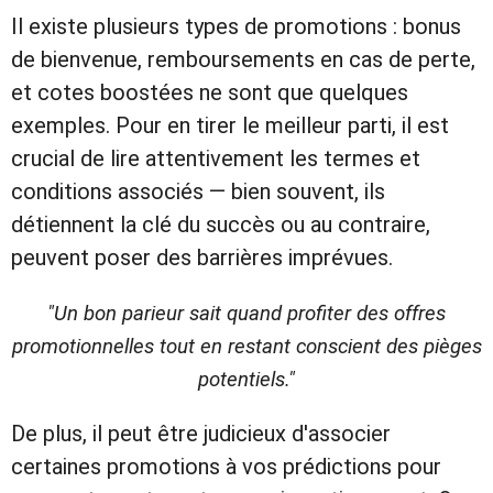
Il existe plusieurs types de promotions : bonus
de bienvenue, remboursements en cas de perte,
et cotes boostées ne sont que quelques
exemples. Pour en tirer le meilleur parti, il est
crucial de lire attentivement les termes et
conditions associés — bien souvent, ils
détiennent la clé du succès ou au contraire,
peuvent poser des barrières imprévues.
"Un bon parieur sait quand profiter des offres
promotionnelles tout en restant conscient des pièges
potentiels."
De plus, il peut être judicieux d'associer
certaines promotions à vos prédictions pour