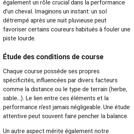
également un rôle crucial dans la performance
d'un cheval. Imaginons un instant: un sol
détrempé après une nuit pluvieuse peut
favoriser certains coureurs habitués à fouler une
piste lourde.
Étude des conditions de course
Chaque course possède ses propres
spécificités, influencées par divers facteurs
comme la distance ou le type de terrain (herbe,
sable...). Le lien entre ces éléments et la
performance n'est jamais négligeable. Une étude
attentive peut souvent faire pencher la balance.
Un autre aspect mérite également notre