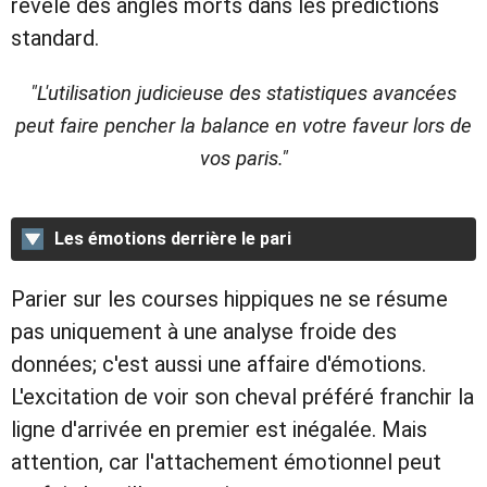
révèle des angles morts dans les prédictions
standard.
"L'utilisation judicieuse des statistiques avancées
peut faire pencher la balance en votre faveur lors de
vos paris."
Les émotions derrière le pari
Parier sur les courses hippiques ne se résume
pas uniquement à une analyse froide des
données; c'est aussi une affaire d'émotions.
L'excitation de voir son cheval préféré franchir la
ligne d'arrivée en premier est inégalée. Mais
attention, car l'attachement émotionnel peut