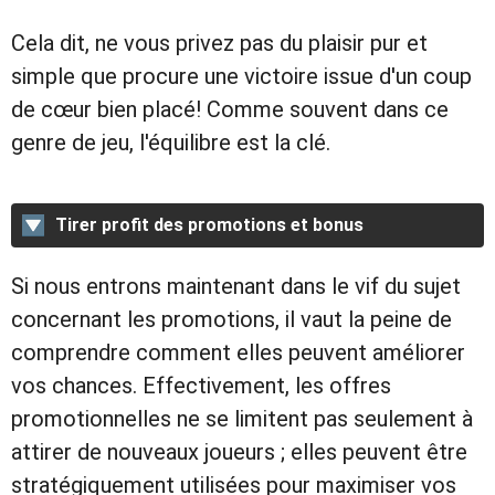
Cela dit, ne vous privez pas du plaisir pur et
simple que procure une victoire issue d'un coup
de cœur bien placé! Comme souvent dans ce
genre de jeu, l'équilibre est la clé.
Tirer profit des promotions et bonus
Si nous entrons maintenant dans le vif du sujet
concernant les promotions, il vaut la peine de
comprendre comment elles peuvent améliorer
vos chances. Effectivement, les offres
promotionnelles ne se limitent pas seulement à
attirer de nouveaux joueurs ; elles peuvent être
stratégiquement utilisées pour maximiser vos