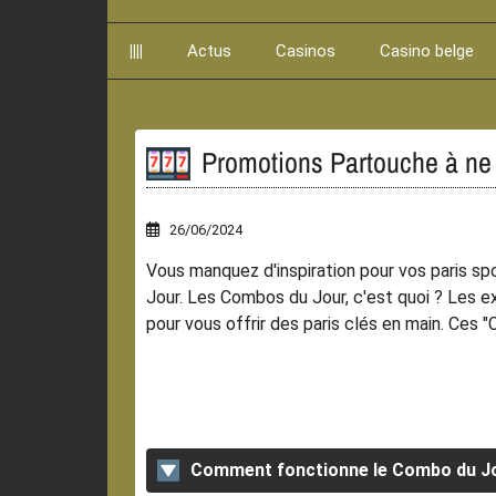
||||
Actus
Casinos
Casino belge
Promotions Partouche à n
26/06/2024
Vous manquez d'inspiration pour vos paris sp
Jour. Les Combos du Jour, c'est quoi ? Les e
pour vous offrir des paris clés en main. Ces
Comment fonctionne le Combo du J