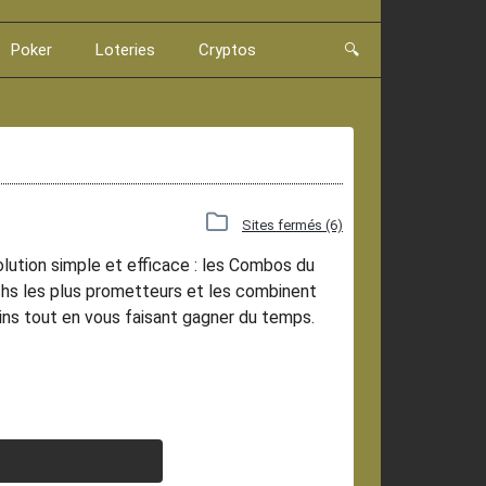
Poker
Loteries
Cryptos
🔍
Sites fermés
(6)
lution simple et efficace : les Combos du
tchs les plus prometteurs et les combinent
ins tout en vous faisant gagner du temps.