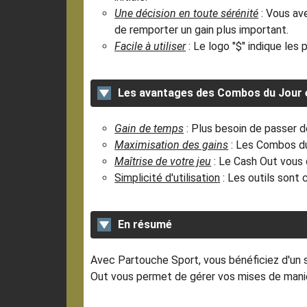
Une décision en toute sérénité
: Vous ave
de remporter un gain plus important.
Facile à utiliser
: Le logo "$" indique les 
Les avantages des Combos du Jour 
Gain de temps
: Plus besoin de passer d
Maximisation des gains
: Les Combos du
Maîtrise de votre jeu
: Le Cash Out vous d
Simplicité d'utilisation
: Les outils sont c
En résumé
Avec Partouche Sport, vous bénéficiez d'un s
Out vous permet de gérer vos mises de manièr