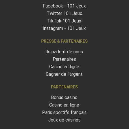
Facebook - 101 Jeux
Twitter 101 Jeux
TikTok 101 Jeux
Instagram - 101 Jeux
PRESSE & PARTENAIRES
Ils parlent de nous
Partenaires
Casino en ligne
Gagner de l'argent
PARTENAIRES
Bonus casino
Casino en ligne
Paris sportifs français
Jeux de casinos