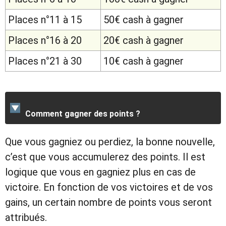
Places n°11 à 15
50€ cash à gagner
Places n°16 à 20
20€ cash à gagner
Places n°21 à 30
10€ cash à gagner
Comment gagner des points ?
Que vous gagniez ou perdiez, la bonne nouvelle,
c’est que vous accumulerez des points. Il est
logique que vous en gagniez plus en cas de
victoire. En fonction de vos victoires et de vos
gains, un certain nombre de points vous seront
attribués.