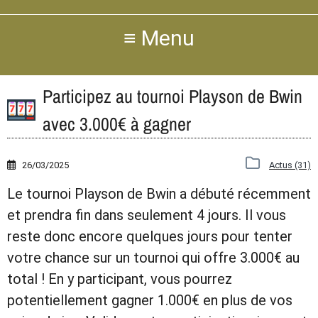
≡ Menu
Participez au tournoi Playson de Bwin
avec 3.000€ à gagner
26/03/2025
Actus
(31)
Le tournoi Playson de Bwin a débuté récemment
et prendra fin dans seulement 4 jours. Il vous
reste donc encore quelques jours pour tenter
votre chance sur un tournoi qui offre 3.000€ au
total ! En y participant, vous pourrez
potentiellement gagner 1.000€ en plus de vos